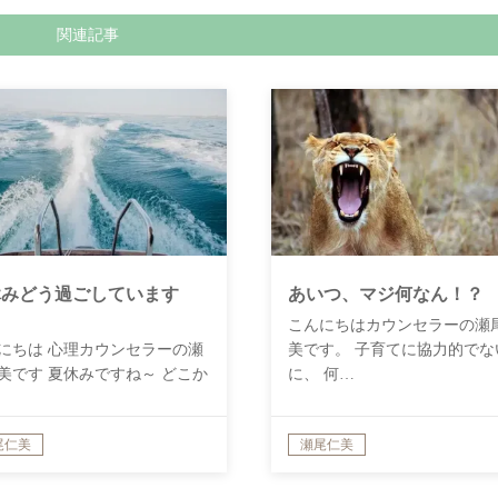
関連記事
休みどう過ごしています
あいつ、マジ何なん！？
？
こんにちはカウンセラーの瀬
にちは 心理カウンセラーの瀬
美です。 子育てに協力的でな
美です 夏休みですね～ どこか
に、 何…
…
尾仁美
瀬尾仁美