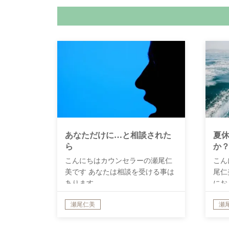
あなただけに…と相談された
夏
ら
か
こんにちはカウンセラーの瀬尾仁
こん
美です あなたは相談を受ける事は
尾仁
あります…
にお
瀬尾仁美
瀬