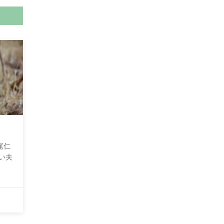
尾仁
い夫