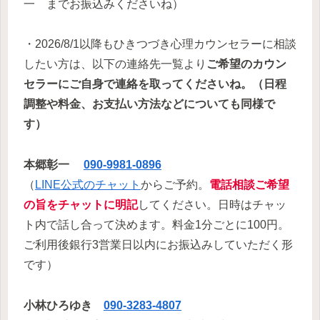
一
までお振込みくださいね）
・2026/8/1以降もひきつづき心理カウンセラーに相談
したい方は、以下の連絡先一覧より
ご希望のカウン
セラーにご自身で連絡を取ってくださいね。（日程
調整や料金、お支払い方法などについても同様で
す）
本郷彰一
090-9981-0896
（
LINE公式のチャット
からご予約。
電話相談ご希望
の旨をチャットに明記
してください。日時はチャッ
ト内で話し合って決めます。料金1分ごとに100円。
ご利用後銀行3営業日以内にお振込みしていただく形
です）
小林ひろゆき
090-3283-4807